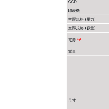
CCD
印表機
空壓規格 (壓力)
空壓規格 (容量)
電源
*6
重量
尺寸