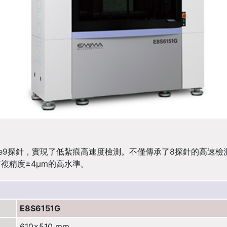
pe9探針，實現了低紮痕高速度檢測。不僅傳承了8探針的高速
重複精度±4µm的高水準。
E8S6151G
610×510 mm