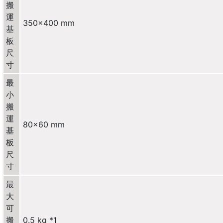
搬
運
350×400 mm
基
板
尺
寸
最
小
搬
運
80×60 mm
基
板
尺
寸
最
大
可
搬
0.5 kg *1