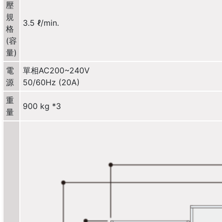
壓
規
3.5 ℓ/min.
格
(容
量)
電
單相AC200~240V
源
50/60Hz (20A)
重
900 kg *3
量