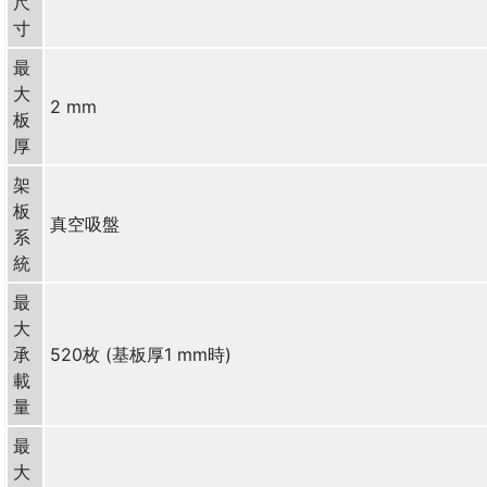
尺
寸
最
大
2 mm
板
厚
架
板
真空吸盤
系
統
最
大
承
520枚 (基板厚1 mm時)
載
量
最
大