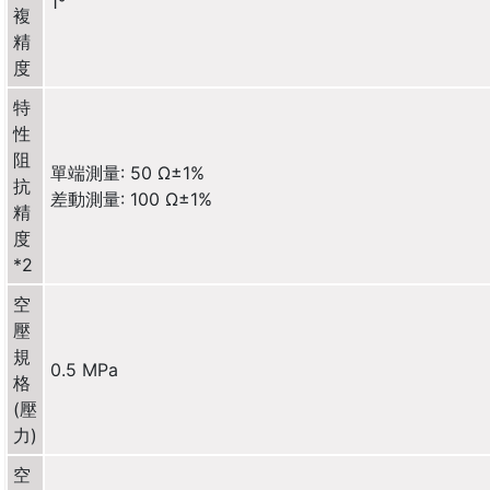
1°
複
精
度
特
性
阻
單端測量: 50 Ω±1%
抗
差動測量: 100 Ω±1%
精
度
*2
空
壓
規
0.5 MPa
格
(壓
力)
空