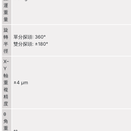
運
重
量
旋
轉
單分探頭: 360°
半
雙分探頭: ±180°
徑
X–
Y
軸
重
±4 µm
複
精
度
θ
角
重