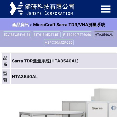
產品資訊
>
MicroCraft Sarra TDR/VNA測量系統
E2V/E3V/E4V6151
E1T6151/E2T6151
F1T6060/F2T6060
HTA3540AL
MZPC30/MZPC50
品
Sarra TDR測量系統(HTA3540AL)
名
型
HTA3540AL
號