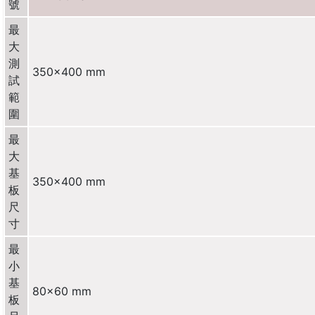
號
最
大
測
350×400 mm
試
範
圍
最
大
基
350×400 mm
板
尺
寸
最
小
基
80×60 mm
板