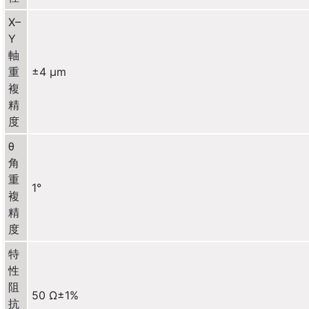
X–
Y
軸
重
±4 µm
複
精
度
θ
角
重
1°
複
精
度
特
性
阻
50 Ω±1%
抗