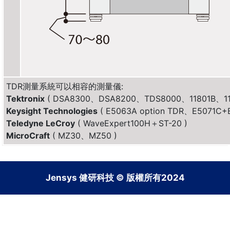
TDR測量系統可以相容的測量儀:
Tektronix
( DSA8300、DSA8200、TDS8000、11801B、11
Keysight Technologies
( E5063A option TDR、E5071C
Teledyne LeCroy
( WaveExpert100H＋ST-20 )
MicroCraft
( MZ30、MZ50 )
Jensys 健研科技 © 版權所有2024