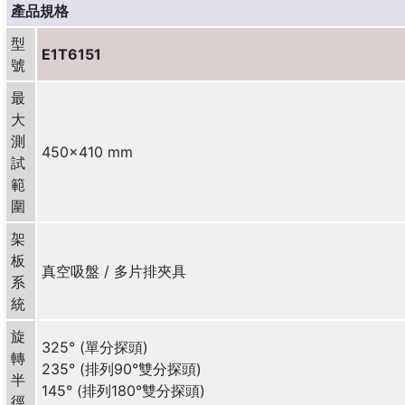
產品規格
型
E1T6151
號
最
大
測
450×410 mm
試
範
圍
架
板
真空吸盤 / 多片排夾具
系
統
旋
325° (單分探頭)
轉
235° (排列90°雙分探頭)
半
145° (排列180°雙分探頭)
徑