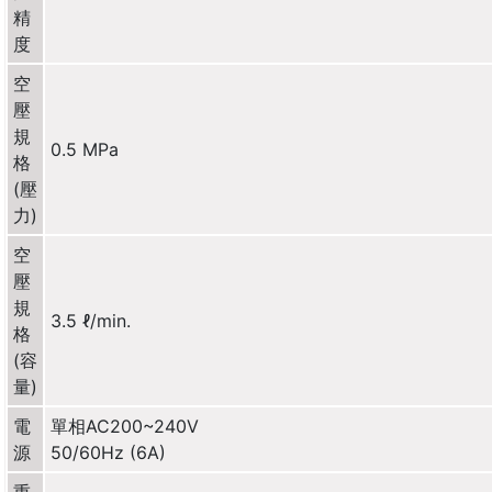
精
度
空
壓
規
0.5 MPa
格
(壓
力)
空
壓
規
3.5 ℓ/min.
格
(容
量)
電
單相AC200~240V
源
50/60Hz (6A)