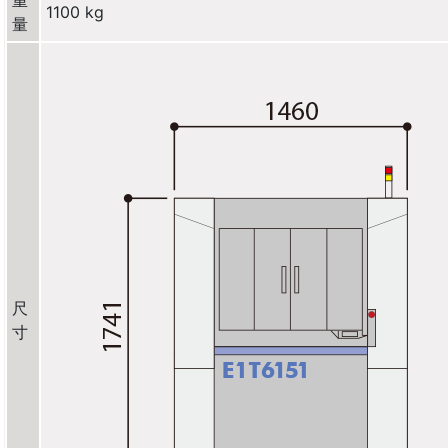
重
1100 kg
量
尺
寸