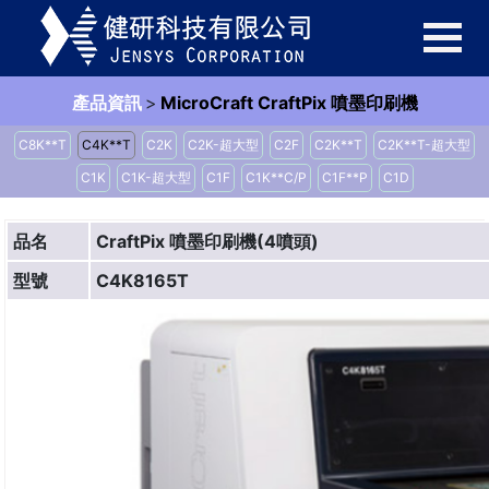
產品資訊
>
MicroCraft CraftPix 噴墨印刷機
C8K**T
C4K**T
C2K
C2K-超大型
C2F
C2K**T
C2K**T-超大型
C1K
C1K-超大型
C1F
C1K**C/P
C1F**P
C1D
品名
CraftPix 噴墨印刷機(4噴頭)
型號
C4K8165T